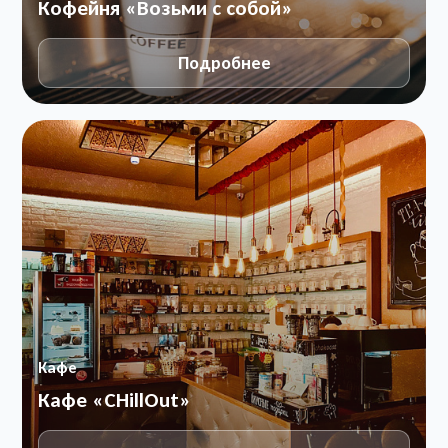
Кофейня «Возьми с собой»
Подробнее
Кафе
Кафе «CHillOut»