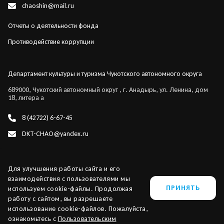
chaoshin@mail.ru
Отчеты о деятельности фонда
Противодействие коррупции
Департамент культуры и туризма Чукотского автономного округа
689000, Чукотский автономный округ , г. Анадырь, ул. Ленина, дом
18, литера а
8 (42722) 6-67-45
DKT-CHAO@yandex.ru
Для улучшения работы сайта и его
взаимодействия с пользователями мы
ПРИНЯТЬ
используем cookie-файлы. Продолжая
работу с сайтом, вы разрешаете
использование cookie-файлов. Пожалуйста,
ChukotkaTravel 2026 ©
Сделано в
PressPass
ознакомьтесь с
Пользовательским