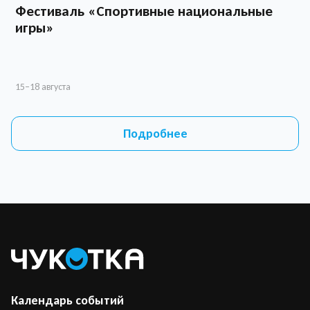
Фестиваль «Спортивные национальные
игры»
О
л
15–18 августа
1
Подробнее
Календарь событий