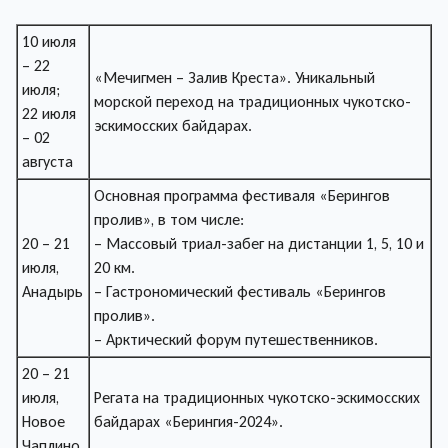
10 июля
– 22
«Мечигмен – Залив Креста». Уникальный
июля;
морской переход на традиционных чукотско-
22 июля
эскимосских байдарах.
– 02
августа
Основная программа фестиваля «Берингов
пролив», в том числе:
20 – 21
– Массовый триал-забег на дистанции 1, 5, 10 и
июля,
20 км.
Анадырь
– Гастрономический фестиваль «Берингов
пролив».
– Арктический форум путешественников.
20 – 21
июля,
Регата на традиционных чукотско-эскимосских
Новое
байдарах «Берингия-2024».
Чаплино