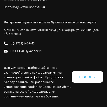
Противодействие коррупции
Департамент культуры и туризма Чукотского автономного округа
689000, Чукотский автономный округ , г. Анадырь, ул. Ленина, дом
18, литера а
8 (42722) 6-67-45
DKT-CHAO@yandex.ru
Для улучшения работы сайта и его
взаимодействия с пользователями мы
ПРИНЯТЬ
используем cookie-файлы. Продолжая
работу с сайтом, вы разрешаете
использование cookie-файлов. Пожалуйста,
ChukotkaTravel 2026 ©
Сделано в
PressPass
ознакомьтесь с
Пользовательским
соглашением
чтобы узнать больше.