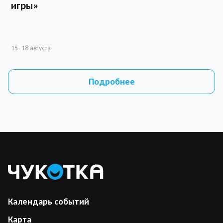
игры»
О
л
15–18 августа
1
Подробнее
Календарь событий
Карта