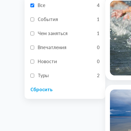
Все
4
События
1
Чем заняться
1
Впечатления
0
Новости
0
Туры
2
Сбросить