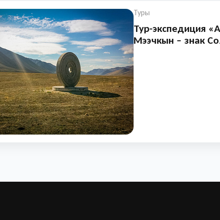
Туры
Тур-экспедиция «А
Мээчкын – знак С