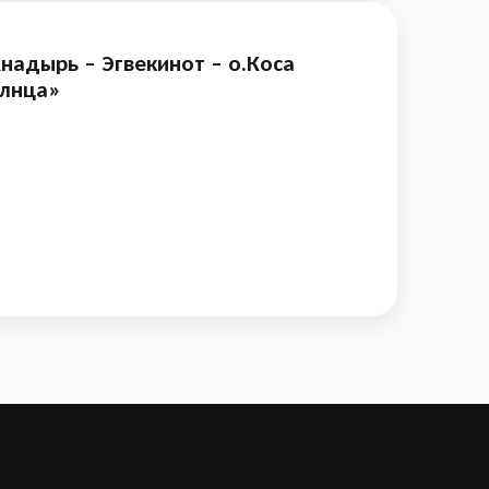
надырь – Эгвекинот – о.Коса
олнца»