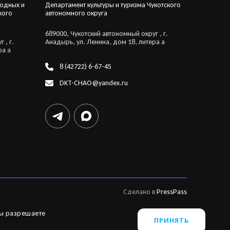
родных и
Департамент культуры и туризма Чукотского
кого
автономного округа
689000, Чукотский автономный округ , г.
 , г.
Анадырь, ул. Ленина, дом 18, литера а
ра а
8 (42722) 6-67-45
DKT-CHAO@yandex.ru
Сделано в
PressPass
вы разрешаете
ПРИНЯТЬ