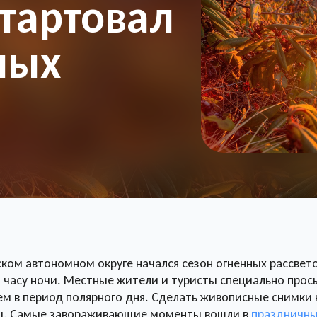
стартовал
ных
ском автономном округе начался сезон огненных рассвето
 часу ночи. Местные жители и туристы специально про
м в период полярного дня. Сделать живописные снимки 
ы. Самые завораживающие моменты вошли в
праздничны