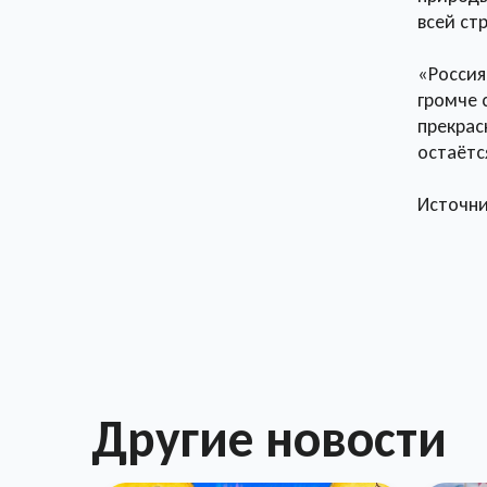
всей ст
«Россия
громче 
прекрас
остаётс
Источн
Другие новости