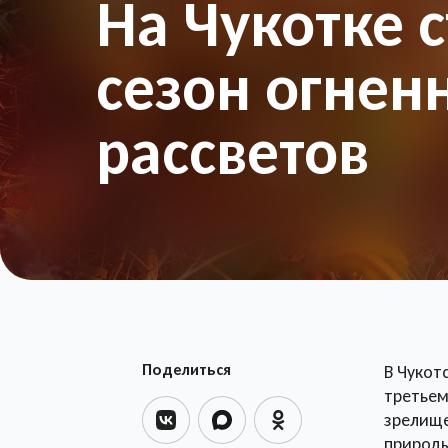
На Чукотке 
сезон огнен
рассветов
Поделиться
В Чукот
третьем
зрелище
природ