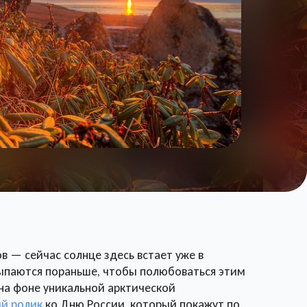
в — сейчас солнце здесь встает уже в
сыпаются пораньше, чтобы полюбоваться этим
на фоне уникальной арктической
й ролик
ко Дню России, который покажут по