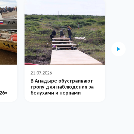
21.07.2026
22.07.2
В Анадыре обустраивают
Более
тропу для наблюдения за
гребц
26»
белухами и нерпами
регат
байда