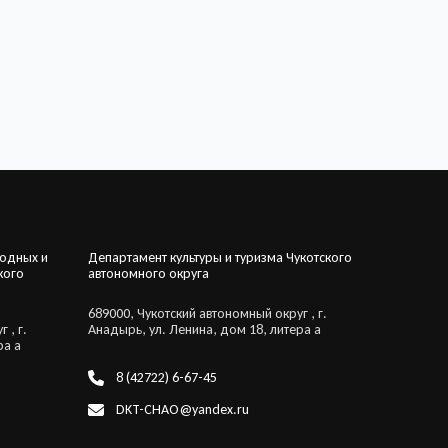
родных и
Департамент культуры и туризма Чукотского
кого
автономного округа
689000, Чукотский автономный округ , г.
 , г.
Анадырь, ул. Ленина, дом 18, литера а
ра а
8 (42722) 6-67-45
DKT-CHAO@yandex.ru